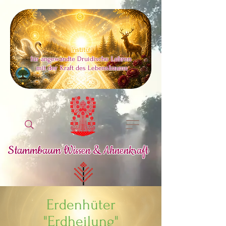
Institut
für angewandte Druidische Lehren
mit der Kraft des Lebensbaums
Stammbaum Wissen & Ahnenkraft
Erdenhüter
"Erdheilung"