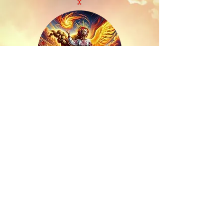
Druweda Institut
ist ein Teil des "Haus der Sonne" Institut
für spirituelle Psychologie & spirituelles
Heilen